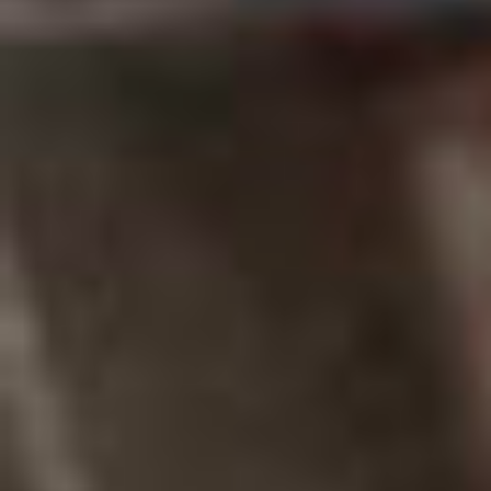
FILM DISPONIBILI PER PROIEZIONI
VAI ALLA SCHEDA
VAI ALLA SCHEDA
VAI ALLA SCHEDA
+39 376 1498787
info@moovioole.it
Mon - Fri 9:00am - 18:00 pm
mOOviOOle srl - via Do Giuseppe Rizzi, nr 26 - 36061 Bassano
del Grappa - CAP. SOC. 12000 € - Num REA VI - 327321 - P. IVA