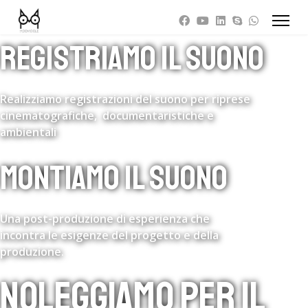
REGISTRIAMO IL SUONO
Realizziamo registrazioni del suono per riprese
cinematografiche, documentaristiche e
ambientali
MONTIAMO IL SUONO
Una post-produzione di esperienza che
incontra le esigenze del progetto e della
produzione.
NOLEGGIAMO PER IL