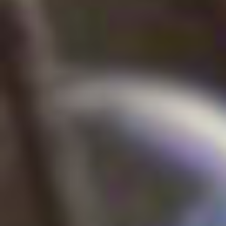
03460940244 © 2026 mOOviOOle s.r.l.