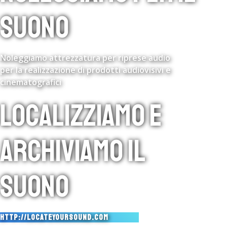
SUONO
Noleggiamo attrezzatura per riprese audio
per la realizzazione di prodotti audiovisivi e
cinematografici
LOCALIZZIAMO E
ARCHIVIAMO IL
SUONO
HTTP://LOCATEYOURSOUND.COM